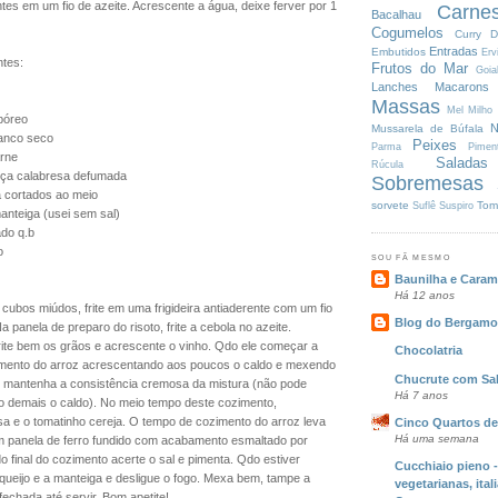
ntes em um fio de azeite. Acrescente a água, deixe ferver por 1
Carne
Bacalhau
Cogumelos
Curry
D
Entradas
Embutidos
Erv
ntes:
Frutos do Mar
Goia
Lanches
Macarons
Massas
Mel
Milho
rbóreo
N
Mussarela de Búfala
ranco seco
Peixes
Parma
Pimen
arne
Saladas
Rúcula
uiça calabresa defumada
Sobremesas
a cortados ao meio
sorvete
Tom
Suflê
Suspiro
manteiga (usei sem sal)
ado q.b
o
SOU FÃ MESMO
Baunilha e Caram
Há 12 anos
cubos miúdos, frite em uma frigideira antiaderente com um fio
Blog do Bergamo
a panela de preparo do risoto, frite a cebola no azeite.
rite bem os grãos e acrescente o vinho. Qdo ele começar a
Chocolatria
zimento do arroz acrescentando aos poucos o caldo e mexendo
Chucrute com Sal
 mantenha a consistência cremosa da mistura (não pode
Há 7 anos
do demais o caldo). No meio tempo deste cozimento,
sa e o tomatinho cereja. O tempo de cozimento do arroz leva
Cinco Quartos de
Há uma semana
m panela de ferro fundido com acabamento esmaltado por
o final do cozimento acerte o sal e pimenta. Qdo estiver
Cucchiaio pieno -
queijo e a manteiga e desligue o fogo. Mexa bem, tampe a
vegetarianas, ital
echada até servir. Bom apetite!