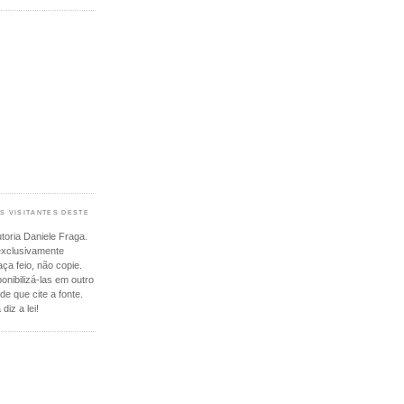
S VISITANTES DESTE
toria Daniele Fraga.
exclusivamente
aça feio, não copie.
onibilizá-las em outro
de que cite a fonte.
diz a lei!