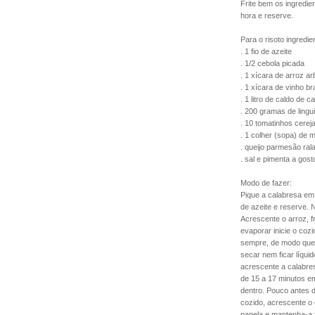
Frite bem os ingredie
hora e reserve.
Para o risoto ingredie
. 1 fio de azeite
. 1/2 cebola picada
. 1 xícara de arroz a
. 1 xícara de vinho b
. 1 litro de caldo de c
. 200 gramas de ling
. 10 tomatinhos cerej
. 1 colher (sopa) de 
. queijo parmesão ral
. sal e pimenta a gost
Modo de fazer:
Pique a calabresa em 
de azeite e reserve. N
Acrescente o arroz, f
evaporar inicie o co
sempre, de modo que
secar nem ficar líqui
acrescente a calabre
de 15 a 17 minutos e
dentro. Pouco antes d
cozido, acrescente o 
panela e mantenha-a f