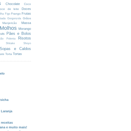
s
Chocolate
Coco
Doces
oce de leite
Frutas
Frango
ilha
Figo
Grãos
bada
Gorgonzola
Massa
Manjericão
Molhos
Morango
Pães e Bolos
uts
Risotos
tão
Polenta
Shitake
Shoyo
Sopas e Caldos
Tortas
ate
Torta
elo
sicha
 Laranja
 receitas
iana e muito mais!