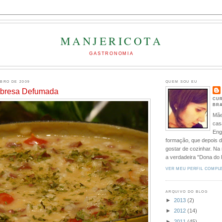
MANJERICOTA
GASTRONOMIA
BRO DE 2009
QUEM SOU EU
abresa Defumada
CUR
BRA
Mãe
cas
Eng
formação, que depois d
gostar de cozinhar. Na
a verdadeira "Dona do
VER MEU PERFIL COMPL
ARQUIVO DO BLOG
►
2013
(2)
►
2012
(14)
►
2011
(45)