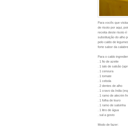
Para vocês que visit
de risoto por aqui, p
receita deste risoto 
substituição do alho 
pelo caldo de legume
forte sabor da calabr
Para o caldo ingredie
. 1 fio de azeite
. 1 talo de salsão (ap
. 1 cenoura
. 1 tomate
. 1 cebola
. 2 dentes de alho
. 1 cravo da índia (e
. 1 ramo de alecrim f
. 1 folha de louro
. 1 ramo de salsinha
. 1 litro de água
. sal a gosto
Modo de fazer: