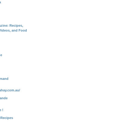
a
zine: Recipes,
Videos, and Food
ne
rmand
ahay.com.au/
mande
 !
 Recipes