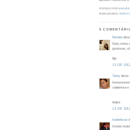
POSTADO POR
MANJER
MARCADORES:
EMBUT
9 COMENTÁRI
Renata
disse
Dani, estou 
gostosas, nã
Bjs
13 DE DE
Tamy
disse..
hmmmmmmmmm
calabresa e 
beijos
13 DE DE
Isabelocas
d
Gostei muito