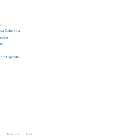
o
resa Defumada
ingela
te
ke e Espinafre
Assados
Aves