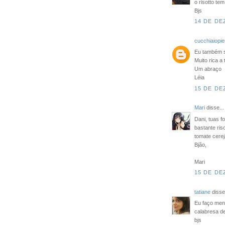
o risotto te
Bjs
14 DE DE
cucchiaiopi
Eu também so
Muito rica a 
Um abraço
Léia
15 DE DE
Mari
disse...
Dani, tuas 
bastante ris
tomate cereja
Bjão,
Mari
15 DE DE
tatiane
disse.
Eu faço meno
calabresa de
bjs