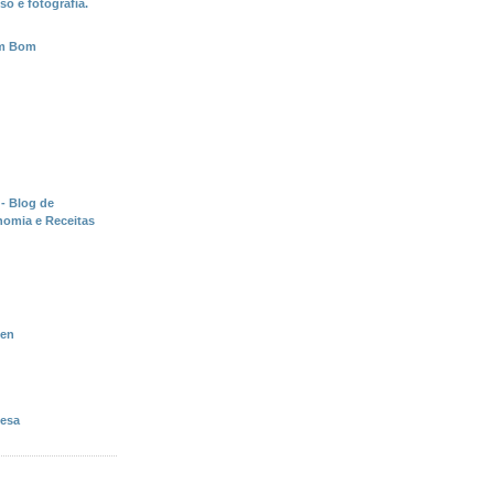
o e fotografia.
em Bom
 Blog de
nomia e Receitas
hen
esa