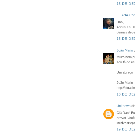
15 DE DE
ELIANA-Cois
Dani,
Adorei seu b
demais deve 
15 DE DE
João Mario
d
Muito bem pr
sou fã de ri
Um abraço
João Mario
http://pica
16 DE DE
Unknown
dis
Olá Dani! Eu
provei! Voc
incrível!Bei
19 DE DE