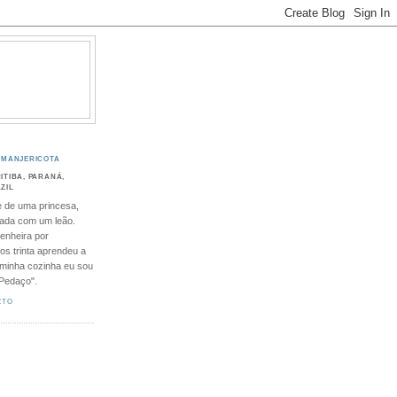
MANJERICOTA
ITIBA, PARANÁ,
ZIL
 de uma princesa,
ada com um leão.
enheira por
os trinta aprendeu a
 minha cozinha eu sou
 Pedaço".
ETO