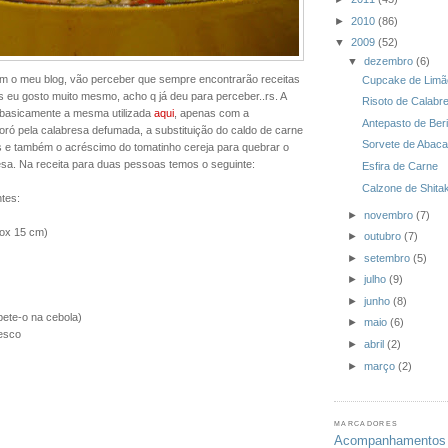
►
2010
(86)
▼
2009
(52)
▼
dezembro
(6)
am o meu blog, vão perceber que sempre encontrarão receitas
Cupcake de Limã
ois eu gosto muito mesmo, acho q já deu para perceber..rs. A
Risoto de Calab
é basicamente a mesma utilizada
aqui
, apenas com a
Antepasto de Ber
poró pela calabresa defumada, a substituição do caldo de carne
Sorvete de Abaca
s e também o acréscimo do tomatinho cereja para quebrar o
esa. Na receita para duas pessoas temos o seguinte:
Esfira de Carne
Calzone de Shita
ntes:
►
novembro
(7)
rox 15 cm)
►
outubro
(7)
►
setembro
(5)
►
julho
(9)
►
junho
(8)
spete-o na cebola)
►
maio
(6)
resco
►
abril
(2)
►
março
(2)
MARCADORES
Acompanhamentos