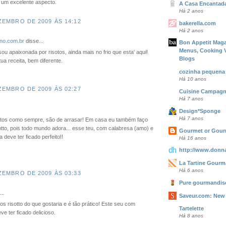
m um excelente aspecto.
A Casa Encantad
Há 2 anos
ZEMBRO DE 2009 ÀS 14:12
bakerella.com
Há 2 anos
eno.com.br
disse...
Bon Appetit Maga
Menus, Cooking 
u apaixonada por risotos, ainda mais no frio que esta' aqui!
Blogs
tua receita, bem diferente.
cozinha pequena
Há 10 anos
ZEMBRO DE 2009 ÀS 02:27
Cuisine Campag
Há 7 anos
Design*Sponge
Há 7 anos
fotos como sempre, são de arrasar! Em casa eu também faço
otto, pois todo mundo adora... esse teu, com calabresa (amo) e
Gourmet or Gou
 deve ter ficado perfeito!!
Há 16 anos
http://www.donn
La Tartine Gour
Há 6 anos
ZEMBRO DE 2009 ÀS 03:33
Pure gourmandise
..
Saveur.com: New
s risotto do que gostaria e é tão prático! Este seu com
Tartelette
ve ter ficado delicioso.
Há 8 anos