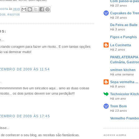
Com passo-a-pass
Há 10 anos
ICOTA
ÀS
09:45
Cupcakes do Tr
IDOS
,
RISOTOS
Há 16 anos
Da Feira ao Baile
Há 3 anos
OS:
Figos e Funghis
...
La Cucinetta
criando coragem para fazer um risoto.. E com tantas opções
Há 2 anos
o vai demorar muito!
PANELATERAPIA -
Culinária, Gastro
ZEMBRO DE 2009 ÀS 11:54
smitten kitchen
Há uma semana
.
Sopa vermelha ...
Há 8 anos
mmmmm tive um siricutico aqui... amo as duas coisas
risotto... os dois juntos devem ser uma perdição!!!
Technicolor Kitc
Há um ano
Trem Bom
Há 13 anos
ZEMBRO DE 2009 ÀS 17:45
Vermelho Frambo
isse...
 de conhecer o seu blog, as receitas são fantásticas.
ACESSE AGORA