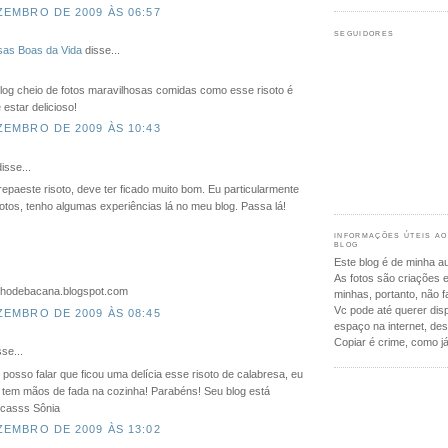
ZEMBRO DE 2009 ÀS 06:57
SEGUIDORES
as Boas da Vida
disse...
log cheio de fotos maravilhosas comidas como esse risoto é
estar delicioso!
ZEMBRO DE 2009 ÀS 10:43
isse...
epaeste risoto, deve ter ficado muito bom. Eu particularmente
sotos, tenho algumas experiências lá no meu blog. Passa lá!
INFORMAÇÕES ÚTEIS AO
BLOG
Este blog é de minha au
As fotos são criações 
dinhodebacana.blogspot.com
minhas, portanto, não f
Vc pode até querer disp
ZEMBRO DE 2009 ÀS 08:45
espaço na internet, des
Copiar é crime, como já 
se...
 posso falar que ficou uma delícia esse risoto de calabresa, eu
ê tem mãos de fada na cozinha! Parabéns! Seu blog está
jocasss Sônia
ZEMBRO DE 2009 ÀS 13:02